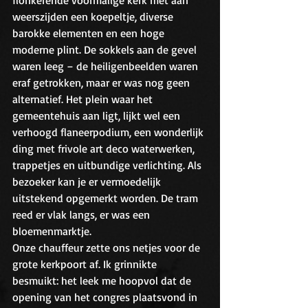
flonkerende voormalige kerk met aan 
weerszijden een koepeltje, diverse 
barokke elementen en een hoge 
moderne plint. De sokkels aan de gevel 
waren leeg – de heiligenbeelden waren 
eraf getrokken, maar er was nog geen 
alternatief. Het plein waar het 
gemeentehuis aan ligt, lijkt wel een 
verhoogd flaneerpodium, een wonderlijk 
ding met frivole art deco waterwerken, 
trappetjes en uitbundige verlichting. Als 
bezoeker kan je er vermoedelijk 
uitstekend opgemerkt worden. De tram 
reed er vlak langs, er was een 
bloemenmarktje.
Onze chauffeur zette ons netjes voor de 
grote kerkpoort af. Ik grinnikte 
besmuikt: het leek me hoopvol dat de 
opening van het congres plaatsvond in 