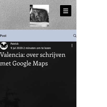
Patrick Bassant
Post
Patrick
9 jul 2020
2 minuten om te lezen
Valencia: over schrijven
met Google Maps