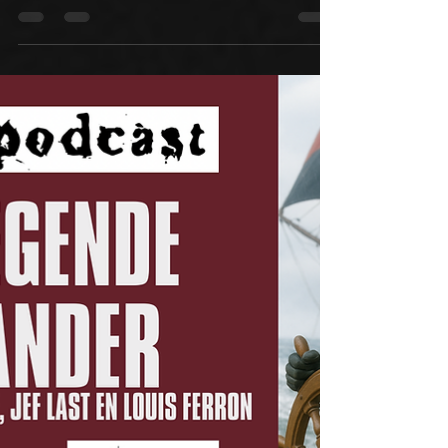
voor Tekst I
https://open.spotify.com/episode/0oXRDJsEP
VUG7NOv25J4Vo?si=1a8b6ad171194d0d
Normaal gezien maakt men de soundtrack na
de tekst. Men...