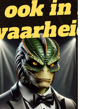
https://creators.spotify.com/pod/show/de-
inktpodcast/episodes/De-Inktpodcast-26-
George-Orwell-1-Aan-de-grond-in-de-
dierenboerderij-met-Fl...