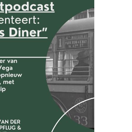
inktpodcast/episodes/De-Inktpodcast-25-
Stap-ook-in-mijn-waarheid-e2sqmi9