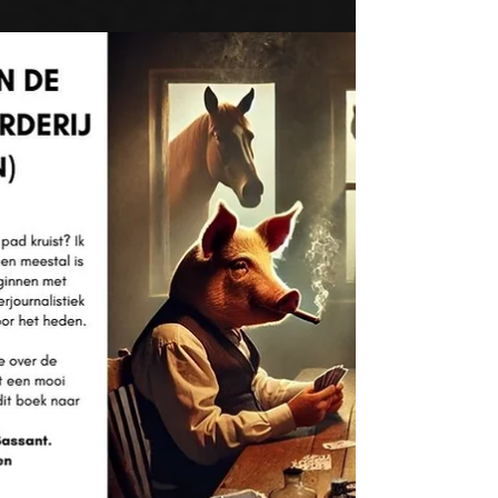
Frederick Cook
https://creators.spotify.com/pod/show/de-
inktpodcast/episodes/De-Inktpodcast-27-
Het-Fascinerende-en-Controversile-Leven-
van-Dr--Frederick...