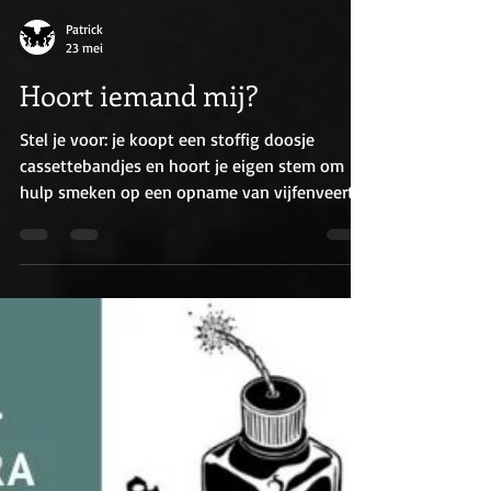
Patrick
23 mei
Hoort iemand mij?
Stel je voor: je koopt een stoffig doosje
cassettebandjes en hoort je eigen stem om
hulp smeken op een opname van vijfenveertig
jaar oud... Podcastmaker Patrick Bassant wordt
meegezogen in een koortsachtig mysterie
waarin de literaire porno van Louis Paul Boon
en zijn eigen verdrongen lusten de hoofdrol
spelen, en de tijd vloeibaar is. In de
verstikkende kelders van de
blindenbibliotheek vervaagt de grens tussen
distantie en duistere obsessie. Patrick moet
zijn weg vinden doo