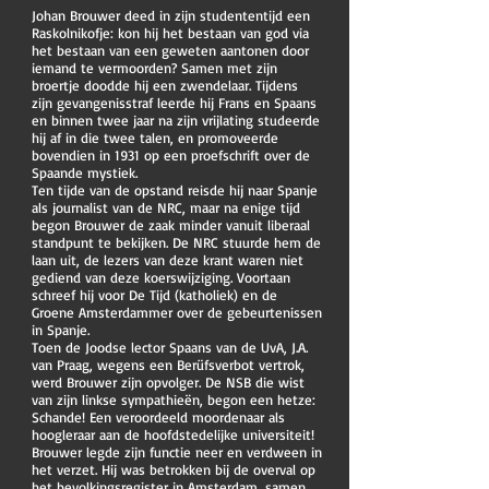
Johan Brouwer deed in zijn studententijd een
Raskolnikofje: kon hij het bestaan van god via
het bestaan van een geweten aantonen door
iemand te vermoorden? Samen met zijn
broertje doodde hij een zwendelaar. Tijdens
zijn gevangenisstraf leerde hij Frans en Spaans
en binnen twee jaar na zijn vrijlating studeerde
hij af in die twee talen, en promoveerde
bovendien in 1931 op een proefschrift over de
Spaande mystiek.
Ten tijde van de opstand reisde hij naar Spanje
als journalist van de NRC, maar na enige tijd
begon Brouwer de zaak minder vanuit liberaal
standpunt te bekijken. De NRC stuurde hem de
laan uit, de lezers van deze krant waren niet
gediend van deze koerswijziging. Voortaan
schreef hij voor De Tijd (katholiek) en de
Groene Amsterdammer over de gebeurtenissen
in Spanje.
Toen de Joodse lector Spaans van de UvA, J.A.
van Praag, wegens een Berüfsverbot vertrok,
werd Brouwer zijn opvolger. De NSB die wist
van zijn linkse sympathieën, begon een hetze:
Schande! Een veroordeeld moordenaar als
hoogleraar aan de hoofdstedelijke universiteit!
Brouwer legde zijn functie neer en verdween in
het verzet. Hij was betrokken bij de overval op
het bevolkingsregister in Amsterdam, samen