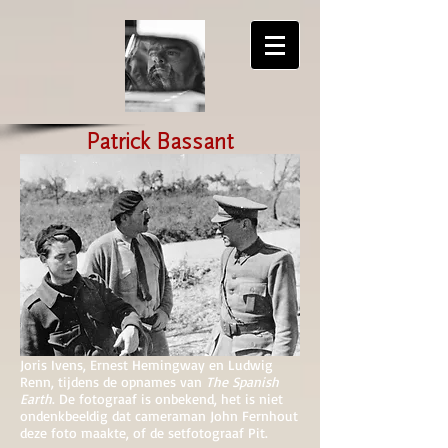
Patrick Bassant
Joris Ivens, Ernest Hemingway en Ludwig
Renn, tijdens de opnames van
The Spanish
Earth
. De fotograaf is onbekend, het is niet
ondenkbeeldig dat cameraman John Fernhout
deze foto maakte, of de setfotograaf Pit.