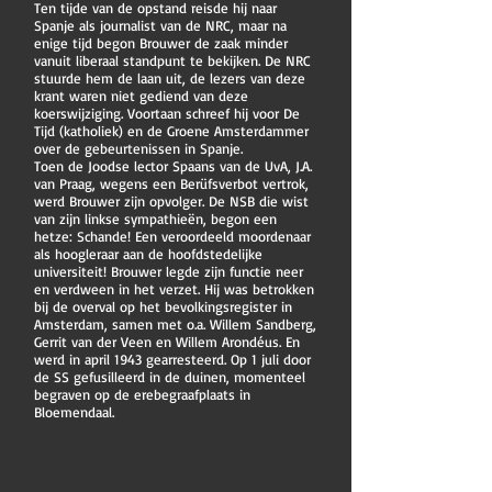
Ten tijde van de opstand reisde hij naar
Spanje als journalist van de NRC, maar na
enige tijd begon Brouwer de zaak minder
vanuit liberaal standpunt te bekijken. De NRC
stuurde hem de laan uit, de lezers van deze
krant waren niet gediend van deze
koerswijziging. Voortaan schreef hij voor De
Tijd (katholiek) en de Groene Amsterdammer
over de gebeurtenissen in Spanje.
Toen de Joodse lector Spaans van de UvA, J.A.
van Praag, wegens een Berüfsverbot vertrok,
werd Brouwer zijn opvolger. De NSB die wist
van zijn linkse sympathieën, begon een
hetze: Schande! Een veroordeeld moordenaar
als hoogleraar aan de hoofdstedelijke
universiteit! Brouwer legde zijn functie neer
en verdween in het verzet. Hij was betrokken
bij de overval op het bevolkingsregister in
Amsterdam, samen met o.a. Willem Sandberg,
Gerrit van der Veen en Willem Arondéus. En
werd in april 1943 gearresteerd. Op 1 juli door
de SS gefusilleerd in de duinen, momenteel
begraven op de erebegraafplaats in
Bloemendaal.