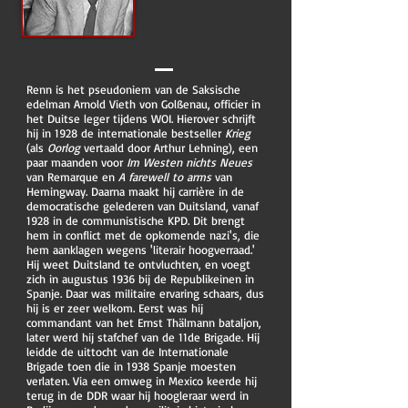
Renn is het pseudoniem van de Saksische
edelman Arnold Vieth von Golßenau, officier in
het Duitse leger tijdens WOI. Hierover schrijft
hij in 1928 de internationale bestseller
Krieg
(als
Oorlog
vertaald door Arthur Lehning), een
paar maanden voor
Im Westen nichts Neues
van Remarque en
A farewell to arms
van
Hemingway. Daarna maakt hij carrière in de
democratische gelederen van Duitsland, vanaf
1928 in de communistische KPD. Dit brengt
hem in conflict met de opkomende nazi's, die
hem aanklagen wegens 'literair hoogverraad.'
Hij weet Duitsland te ontvluchten, en voegt
zich in augustus 1936 bij de Republikeinen in
Spanje. Daar was militaire ervaring schaars, dus
hij is er zeer welkom. Eerst was hij
commandant van het Ernst Thälmann bataljon,
later werd hij stafchef van de 11de Brigade. Hij
leidde de uittocht van de Internationale
Brigade toen die in 1938 Spanje moesten
verlaten. Via een omweg in Mexico keerde hij
terug in de DDR waar hij hoogleraar werd in