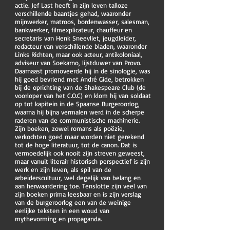
actie. Jef Last heeft in zijn leven talloze
verschillende baantjes gehad, waaronder
mijnwerker, matroos, bordenwasser, salesman,
bankwerker, filmexplicateur, chauffeur en
secretaris van Henk Sneevliet, jeugdleider,
redacteur van verschillende bladen, waaronder
Links Richten, maar ook acteur, antikoloniaal,
adviseur van Soekarno, lijstduwer van Provo.
Daarnaast promoveerde hij in de sinologie, was
hij goed bevriend met André Gide, betrokken
bij de oprichting van de Shakespeare Club (de
voorloper van het C.O.C) en klom hij van soldaat
op tot kapitein in de Spaanse Burgeroorlog,
waarna hij bijna vermalen werd in de scherpe
raderen van de communistische machinerie.
Zijn boeken, zowel romans als poëzie,
verkochten goed maar worden niet gerekend
tot de hoge literatuur, tot de canon. Dat is
vermoedelijk ook nooit zijn streven geweest,
maar vanuit literair historisch perspectief is zijn
werk en zijn leven, als spil van de
arbeiderscultuur, wel degelijk van belang en
aan herwaardering toe. Tenslotte zijn veel van
zijn boeken prima leesbaar en is zijn verslag
van de burgeroorlog een van de weinige
eerlijke teksten in een woud van
mythevorming en propaganda.