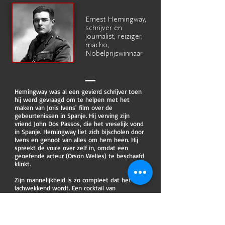
Ernest Hemingway,
schrijver en
journalist, reiziger,
macho,
Nobelprijswinnaar
Hemingway was al een gevierd schrijver toen
hij werd gevraagd om te helpen met het
maken van Joris Ivens' film over de
gebeurtenissen in Spanje. Hij verving zijn
vriend John Dos Passos, die het vreselijk vond
in Spanje. Hemingway liet zich bijscholen door
Ivens en genoot van alles om hem heen. Hij
spreekt de voice over zelf in, omdat een
geoefende acteur (Orson Welles) te beschaafd
klinkt.
Zijn mannelijkheid is zo compleet dat het
lachwekkend wordt. Een cocktail van
testosteron, alcohol en grootspraak. Wil graag
gezien worden als jager op groot wild, in ruime
zin. Hij verslijt de mooiste vrouwen, schrijft de
dikste boeken, vangt de grootste vissen, voert