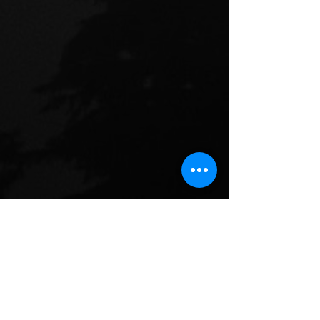
De man die met 
In de schaduw van de 
dood
 een van de best geïnformeerde 
romans over de Spaanse burgeroorlog 
schreef, wiens verzameld werk bij Van 