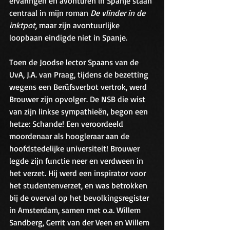
ervaringen en avonturen in Spanje staan 
centraal in mijn roman 
De vlinder in de 
inktpot
, maar zijn avontuurlijke 
loopbaan eindigde niet in Spanje.
Toen de Joodse lector Spaans van de 
UvA, J.A. van Praag, tijdens de bezetting 
wegens een Berüfsverbot vertrok, werd 
Brouwer zijn opvolger. De NSB die wist 
van zijn linkse sympathieën, begon een 
hetze: Schande! Een veroordeeld 
moordenaar als hoogleraar aan de 
hoofdstedelijke universiteit! Brouwer 
legde zijn functie neer en verdween in 
het verzet. Hij werd een inspirator voor 
het studentenverzet, en was betrokken 
bij de overval op het bevolkingsregister 
in Amsterdam, samen met o.a. Willem 
Sandberg, Gerrit van der Veen en Willem 